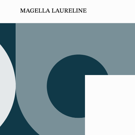
et passer
au
contenu